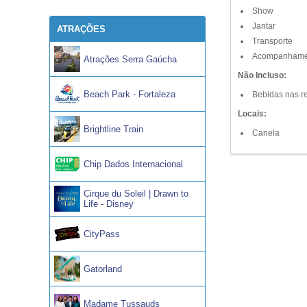
Show
Jantar
ATRAÇÕES
Transporte
Acompanhamen
Atrações Serra Gaúcha
Não Incluso:
Beach Park - Fortaleza
Bebidas nas re
Locais:
Brightline Train
Canela
Chip Dados Internacional
Cirque du Soleil | Drawn to
Life - Disney
CityPass
Gatorland
Madame Tussauds