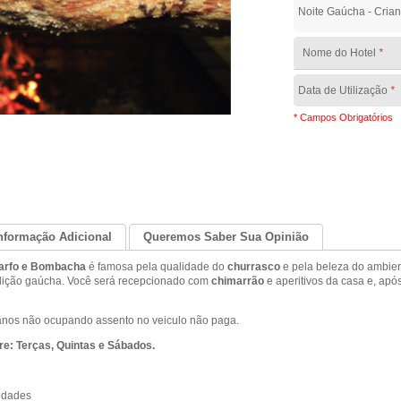
Noite Gaúcha - Crian
Nome do Hotel
*
Data de Utilização
*
* Campos Obrigatórios
nformação Adicional
Queremos Saber Sua Opinião
Garfo e Bombacha
é famosa pela qualidade do
churrasco
e pela beleza do ambien
adição gaúcha. Você será recepcionado com
chimarrão
e aperitivos da casa e, apó
anos não ocupando assento no veiculo não paga.
re: Terças, Quintas e Sábados.
idades