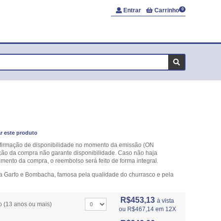
Entrar
Carrinho
0
ar este produto
onfirmação de disponibilidade no momento da emissão (ON
o da compra não garante disponibilidade. Caso não haja
mento da compra, o reembolso será feito de forma integral.
ia Garfo e Bombacha, famosa pela qualidade do churrasco e pela
R$453,13
à vista
o (13 anos ou mais)
ou
R$467,14
em 12X