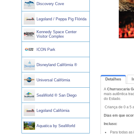
Discovery Cove
Legoland / Peppa Pig Flórida
Kennedy Space Center
Visitor Complex
ICON Park
Disneyland Califórnia ®
Detalhes
I
Universal Califórnia
A
Churrascaria 
mais autêntica tr
SeaWorld ® San Diego
do Estado.
Criança de 0 a 5 
Legoland Califórnia
Dias em que ocor
Incluso:
Aquatica by SeaWorld
Para todas as 