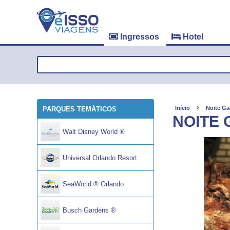
Ingressos
Hotel
Início
Noite G
PARQUES TEMÁTICOS
NOITE
Walt Disney World ®
Universal Orlando Resort
SeaWorld ® Orlando
Busch Gardens ®