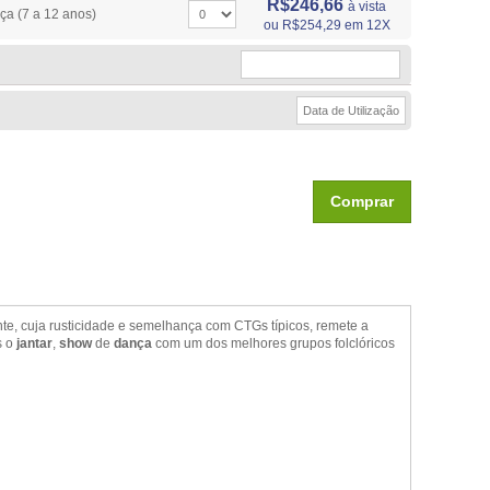
R$246,66
à vista
ça (7 a 12 anos)
ou
R$254,29
em 12X
Comprar
te, cuja rusticidade e semelhança com CTGs típicos, remete a
s o
jantar
,
show
de
dança
com um dos melhores grupos folclóricos