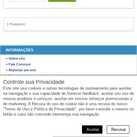
1 Produto(s)
INFORMAÇÕES
> Sobre nós
> Fale Conosco
> Reportar um erro
> Mapa do site
Controle sua Privacidade
É ISSO VIAGENS
Este site usa cookies e outras tecnologias de rastreamento para auxiliar
na navegação e sua capacidade de fornecer feedback, aceitar seu uso de
É ISSO Viagens
nossos produtos e serviços, auxiliar em nossos esforços promocionais e
Av Nossa Senhora de Copacabana, Copacabana - Rio de Janeiro/Rio de Janeiro
de marketing. A Recusa do uso de cookie não é uma recusa do nosso
Email: faleconosco@eissoviagens.com
"Termo de Uso e Política de Privacidade", por favor consulte o mesmo no
CNPJ: 26.466.571/0001-00
botão e caso não concorde interrompa sua navegação.
Aceitar
Recusar
© 2026 RCA Operadora Turística Ltda.