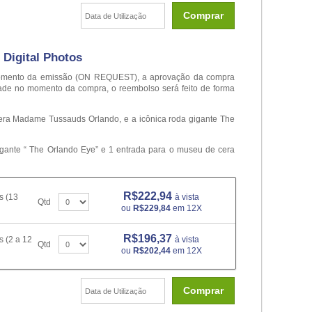
Comprar
Digital Photos
o momento da emissão (ON REQUEST), a aprovação da compra
dade no momento da compra, o reembolso será feito de forma
era Madame Tussauds Orlando, e a icônica roda gigante The
gigante “ The Orlando Eye” e 1 entrada para o museu de cera
R$222,94
s (13
à vista
Qtd
ou
R$229,84
em 12X
R$196,37
 (2 a 12
à vista
Qtd
ou
R$202,44
em 12X
Comprar