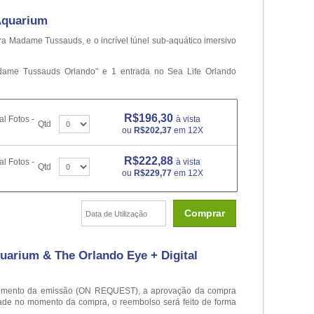
Aquarium
a Madame Tussauds, e o incrível túnel sub-aquático imersivo
adame Tussauds Orlando" e 1 entrada no Sea Life Orlando
R$196,30
l Fotos -
à vista
Qtd
ou
R$202,37
em 12X
R$222,88
l Fotos -
à vista
Qtd
ou
R$229,77
em 12X
Comprar
uarium & The Orlando Eye + Digital
o momento da emissão (ON REQUEST), a aprovação da compra
dade no momento da compra, o reembolso será feito de forma