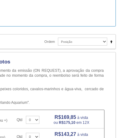
Ordem
otos
o momento da emissão (ON REQUEST), a aprovação da compra
dade no momento da compra, o reembolso será feito de forma
 peixes coloridos, cavalos-marinhos e água-viva, cercado de
rlando Aquarium".
R$169,85
à vista
Qtd
ou +)
ou
R$175,10
em 12X
R$143,27
à vista
Qtd
os)