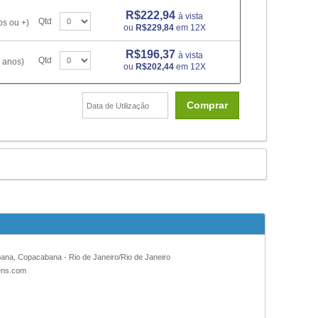
R$222,94
à vista
Qtd
os ou +)
ou
R$229,84
em 12X
R$196,37
à vista
Qtd
 anos)
ou
R$202,44
em 12X
Comprar
na, Copacabana - Rio de Janeiro/Rio de Janeiro
ens.com