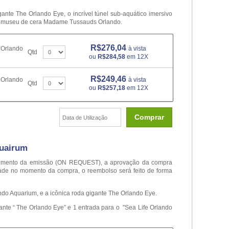
ante The Orlando Eye, o incrível túnel sub-aquático imersivo
so museu de cera Madame Tussauds Orlando.
R$276,04
 Orlando
à vista
Qtd
ou
R$284,58
em 12X
R$249,46
 Orlando
à vista
Qtd
ou
R$257,18
em 12X
Comprar
quairum
o momento da emissão (ON REQUEST), a aprovação da compra
dade no momento da compra, o reembolso será feito de forma
ndo Aquarium, e a icônica roda gigante The Orlando Eye.
gante “ The Orlando Eye” e 1 entrada para o "Sea Life Orlando