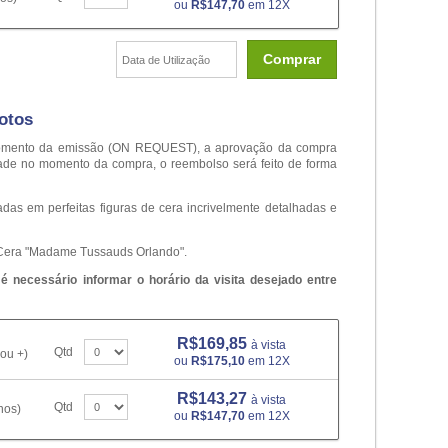
ou
R$147,70
em 12X
Comprar
otos
o momento da emissão (ON REQUEST), a aprovação da compra
dade no momento da compra, o reembolso será feito de forma
as em perfeitas figuras de cera incrivelmente detalhadas e
 Cera "Madame Tussauds Orlando".
 necessário informar o horário da visita desejado entre
R$169,85
à vista
Qtd
ou +)
ou
R$175,10
em 12X
R$143,27
à vista
Qtd
nos)
ou
R$147,70
em 12X