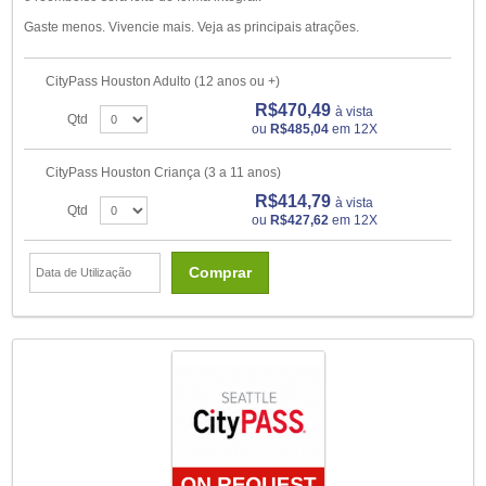
Gaste menos. Vivencie mais. Veja as principais atrações.
CityPass Houston Adulto (12 anos ou +)
R$470,49
à vista
Qtd
ou
R$485,04
em 12X
CityPass Houston Criança (3 a 11 anos)
R$414,79
à vista
Qtd
ou
R$427,62
em 12X
Comprar