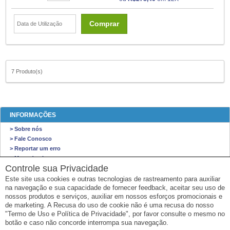
Comprar
7 Produto(s)
INFORMAÇÕES
> Sobre nós
> Fale Conosco
> Reportar um erro
> Mapa do site
Controle sua Privacidade
É ISSO VIAGENS
Este site usa cookies e outras tecnologias de rastreamento para auxiliar
na navegação e sua capacidade de fornecer feedback, aceitar seu uso de
É ISSO Viagens
nossos produtos e serviços, auxiliar em nossos esforços promocionais e
Av Nossa Senhora de Copacabana, Copacabana - Rio de Janeiro/Rio de Janeiro
de marketing. A Recusa do uso de cookie não é uma recusa do nosso
Email: faleconosco@eissoviagens.com
"Termo de Uso e Política de Privacidade", por favor consulte o mesmo no
CNPJ: 26.466.571/0001-00
botão e caso não concorde interrompa sua navegação.