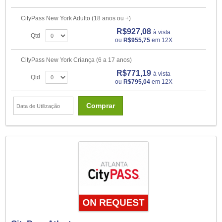
CityPass New York Adulto (18 anos ou +)
R$927,08
à vista
Qtd
ou
R$955,75
em 12X
CityPass New York Criança (6 a 17 anos)
R$771,19
à vista
Qtd
ou
R$795,04
em 12X
Comprar