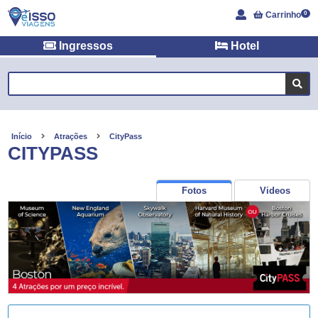
Carrinho
0
Ingressos
Hotel
Início
Atrações
CityPass
CITYPASS
Fotos
Videos